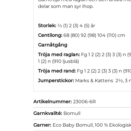
delar som man syr ihop.
Storlek:
½
(1)
2
(3)
4
(
5) år
Centilong:
68
(80)
92
(98)
104
(110) cm
Garnåtgång
Tröja med raglan:
Fg 1
2
(2)
2
(3)
3
(3) n 
1
(2) n (910 ljusblå)
Tröja med rand:
Fg 1
2
(2)
2
(3)
3
(3) n (91
Jumperstickor:
Marks & Kattens
2½, 3
Artikelnummer:
23006-6R
Garnkvalité:
Bomull
Garner:
Eco Baby Bomull, 100 % Ekologisk