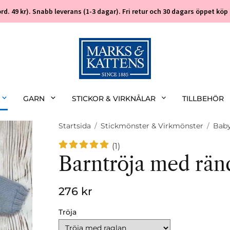
 (ord. 49 kr). Snabb leverans (1-3 dagar). Fri retur och 30 dagars öppet k
GARN
STICKOR & VIRKNÅLAR
TILLBEHÖR
Startsida
/
Stickmönster & Virkmönster
/
Bab
(1)
Barntröja med ränd
276 kr
Tröja