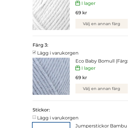
I lager
69 kr
Välj en annan färg
Färg 3:
Lägg i varukorgen
Eco Baby Bomull (Färg:
I lager
69 kr
Välj en annan färg
Stickor:
Lägg i varukorgen
Jumperstickor Bambu