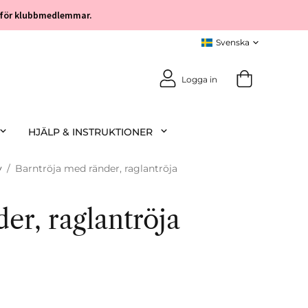
öp för klubbmedlemmar.
Logga in
HJÄLP & INSTRUKTIONER
y
/
Barntröja med ränder, raglantröja
er, raglantröja