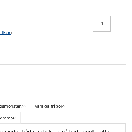
r
illkor
)
r
atismönster?
Vanliga frågor
dlemmar
änder, båda är stickade på traditionellt sett i