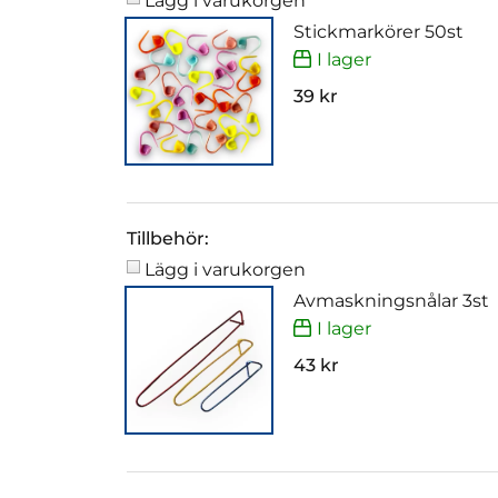
Lägg i varukorgen
Stickmarkörer 50st
I lager
39 kr
Tillbehör:
Lägg i varukorgen
Avmaskningsnålar 3st
I lager
43 kr