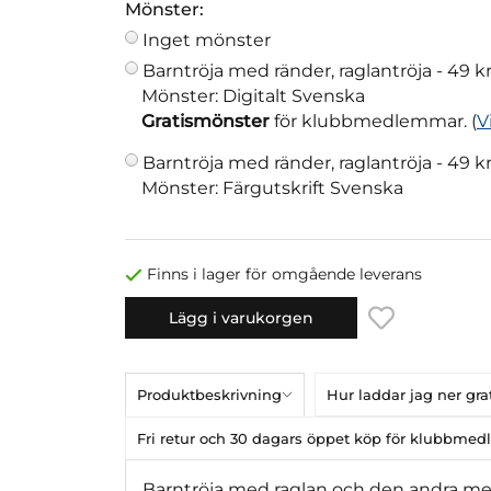
Mönster:
Inget mönster
Barntröja med ränder, raglantröja -
49 k
Mönster: Digitalt Svenska
Gratismönster
för klubbmedlemmar. (
V
Barntröja med ränder, raglantröja -
49 k
Mönster: Färgutskrift Svenska
Finns i lager för omgående leverans
Lägg i varukorgen
Produktbeskrivning
Hur laddar jag ner gr
Fri retur och 30 dagars öppet köp för klubbme
Barntröja med raglan och den andra med r