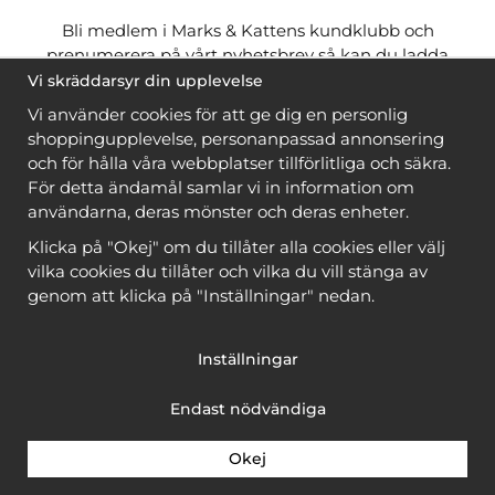
Bli medlem i Marks & Kattens kundklubb och
prenumerera på vårt nyhetsbrev så kan du ladda
ner många mönster
gratis
och få många
på köpet
Vi skräddarsyr din upplevelse
när du handlar garn till mönstret. Du ser vilka som
Vi använder cookies för att ge dig en personlig
är
gratis
när du är
inloggad
.
shoppingupplevelse, personanpassad annonsering
och för hålla våra webbplatser tillförlitliga och säkra.
Bli medlem
För detta ändamål samlar vi in information om
användarna, deras mönster och deras enheter.
Klicka på "Okej" om du tillåter alla cookies eller välj
vilka cookies du tillåter och vilka du vill stänga av
genom att klicka på "Inställningar" nedan.
Copyright © 2026, Marks & Kattens AB
Inställningar
Endast nödvändiga
Okej