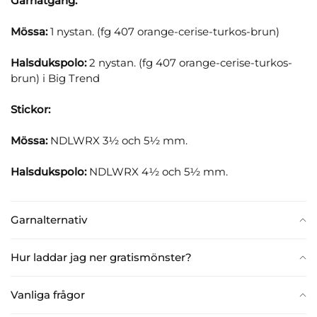
Garnåtgång:
Mössa:
1 nystan. (fg 407 orange-cerise-turkos-brun)
Halsdukspolo:
2 nystan. (fg 407 orange-cerise-turkos-
brun) i Big Trend
Stickor:
Mössa:
NDLWRX 3½ och 5½ mm.
Halsdukspolo:
NDLWRX 4½ och 5½ mm.
Garnalternativ
Hur laddar jag ner gratismönster?
Vanliga frågor