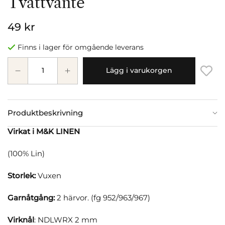
Tvättvante
49 kr
Finns i lager för omgående leverans
Lägg i varukorgen
Produktbeskrivning
Virkat i M&K LINEN
(100% Lin)
Storlek:
Vuxen
Garnåtgång:
2 härvor. (fg 952/963/967)
Virknål
: NDLWRX 2 mm