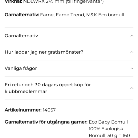
Virknål:
NDLWRX 2½ mm (till fingervantar)
Garnalternativ:
Fame, Fame Trend, M&K Eco bomull
Garnalternativ
Hur laddar jag ner gratismönster?
Vanliga frågor
Fri retur och 30 dagars öppet köp för
klubbmedlemmar
Artikelnummer:
14057
Garnalternativ för utgångna garner:
Eco Baby Bomull
100% Ekologisk
Bomull, 50 g = 160