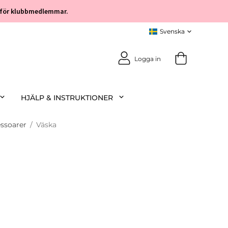
öp för klubbmedlemmar.
Logga in
HJÄLP & INSTRUKTIONER
ssoarer
/
Väska