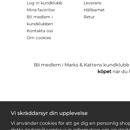
Log in kundklubb
Leverans
Mina favoriter
Hållbarhet
Bli medlem i
Retur
kundklubben
Kontakta oss
Om cookies
Bli medlem i Marks & Kattens kundklubb
köpet
när du h
Vi skräddarsyr din upplevelse
Vi använder cookies för att ge dig en personlig shop
detta ändamål samlar vi in information om använda