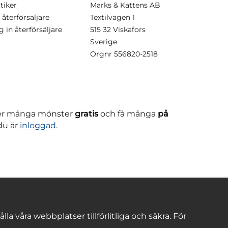
tiker
Marks & Kattens AB
 återförsäljare
Textilvägen 1
g in återförsäljare
515 32 Viskafors
Sverige
Orgnr
556820-2518
ner många mönster
gratis
och få många
på
du är
inloggad
.
 våra webbplatser tillförlitliga och säkra. För