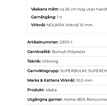
Väskans mått:
ca 26 cm hög utan handt
Garnåtgång:
1 n
Virknål:
NDLWRX Virknål 10 mm
Artikelnummer:
23011-1
Garnkvalité:
Bomull,
Polyester
Teknik:
Virkning
Garnviktsgrupp:
SUPERBULKY, SUPERCHUN
Marks & Kattens Virknål:
10.0 mm
Produkt:
Väska
Utgångna garner:
Home, 80% Återvunnen