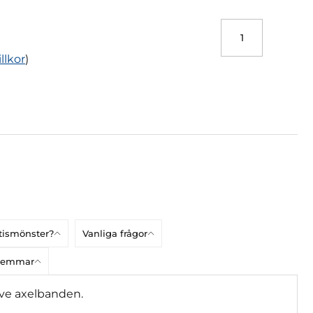
illkor
)
atismönster?
Vanliga frågor
dlemmar
sive axelbanden.