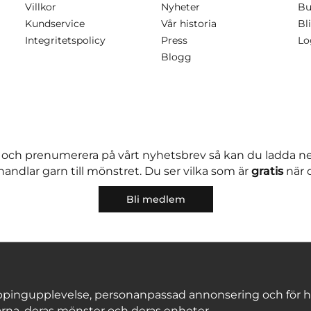
Villkor
Nyheter
Bu
Kundservice
Vår historia
Bli
Integritetspolicy
Press
Lo
Blogg
 och prenumerera på vårt nyhetsbrev så kan du ladda 
andlar garn till mönstret. Du ser vilka som är
gratis
när 
Bli medlem
pingupplevelse, personanpassad annonsering och för hålla
rna, deras mönster och deras enheter.