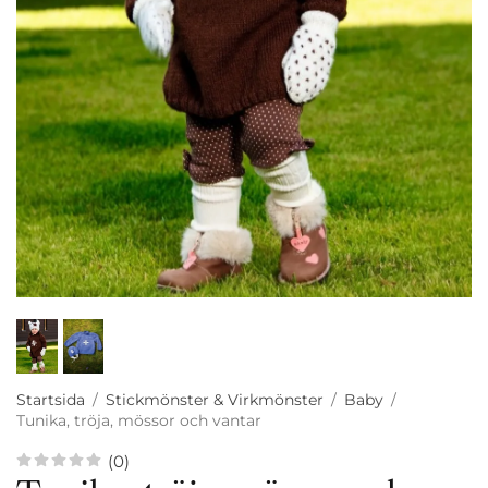
Startsida
/
Stickmönster & Virkmönster
/
Baby
/
Tunika, tröja, mössor och vantar
(0)