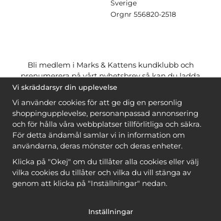
Sverige
Orgnr
556820-2518
Bli medlem i Marks & Kattens kundklubb och
prenumerera på vårt nyhetsbrev så kan du ladda
ner många mönster
gratis
och få många
på köpet
Vi skräddarsyr din upplevelse
när du handlar garn till mönstret. Du ser vilka som
Vi använder cookies för att ge dig en personlig
är
gratis
när du är
inloggad
.
shoppingupplevelse, personanpassad annonsering
och för hålla våra webbplatser tillförlitliga och säkra.
Bli medlem
För detta ändamål samlar vi in information om
användarna, deras mönster och deras enheter.
Klicka på "Okej" om du tillåter alla cookies eller välj
vilka cookies du tillåter och vilka du vill stänga av
genom att klicka på "Inställningar" nedan.
Copyright © 2026, Marks & Kattens AB
Inställningar