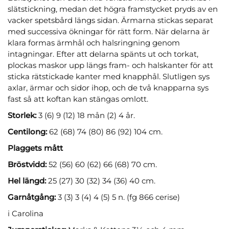
slätstickning, medan det högra framstycket pryds av en
vacker spetsbård längs sidan. Ärmarna stickas separat
med successiva ökningar för rätt form. När delarna är
klara formas ärmhål och halsringning genom
intagningar. Efter att delarna spänts ut och torkat,
plockas maskor upp längs fram- och halskanter för att
sticka rätstickade kanter med knapphål. Slutligen sys
axlar, ärmar och sidor ihop, och de två knapparna sys
fast så att koftan kan stängas omlott.
Storlek:
3 (6) 9 (12) 18 mån (2) 4 år.
Centilong:
62 (68) 74 (80) 86 (92) 104 cm.
Plaggets mått
Bröstvidd:
52 (56) 60 (62) 66 (68) 70 cm.
Hel längd:
25 (27) 30 (32) 34 (36) 40 cm.
Garnåtgång:
3 (3) 3 (4) 4 (5) 5 n. (fg 866 cerise)
i Carolina