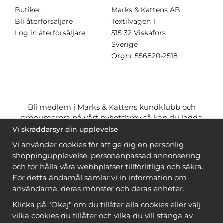
Butiker
Marks & Kattens AB
Bli återförsäljare
Textilvägen 1
Log in återförsäljare
515 32 Viskafors
Sverige
Orgnr
556820-2518
Bli medlem i Marks & Kattens kundklubb och
prenumerera på vårt nyhetsbrev så kan du ladda
ner många mönster
gratis
och få många
på köpet
Vi skräddarsyr din upplevelse
när du handlar garn till mönstret. Du ser vilka som
Vi använder cookies för att ge dig en personlig
är
gratis
när du är
inloggad
.
shoppingupplevelse, personanpassad annonsering
och för hålla våra webbplatser tillförlitliga och säkra.
Bli medlem
För detta ändamål samlar vi in information om
användarna, deras mönster och deras enheter.
Klicka på "Okej" om du tillåter alla cookies eller välj
vilka cookies du tillåter och vilka du vill stänga av