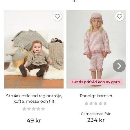
Gratis pdf vid köp av garn
Strukturstickad raglantröja,
Randigt barnset
kofta, mössa och filt
Garnkostnad från
234 kr
49 kr