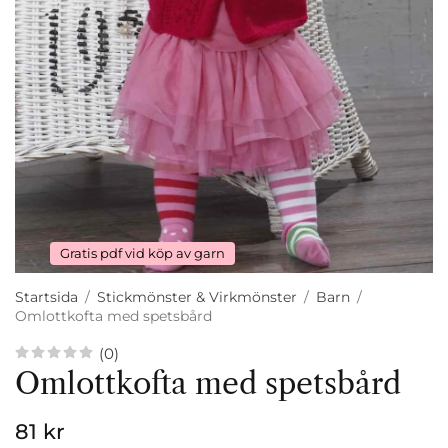
Gratis pdf vid köp av garn
Startsida
/
Stickmönster & Virkmönster
/
Barn
/
Omlottkofta med spetsbård
(0)
Omlottkofta med spetsbård
81 kr