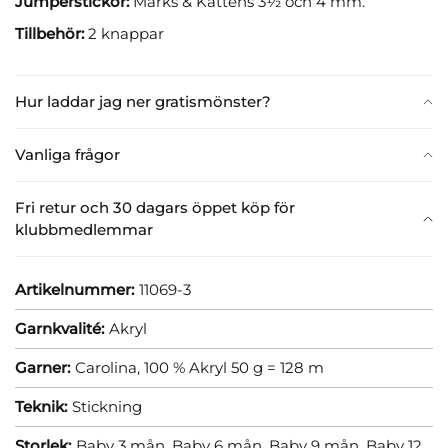
Jumperstickor:
Marks & Kattens 3½ och 4 mm.
Tillbehör:
2 knappar
Hur laddar jag ner gratismönster?
Vanliga frågor
Fri retur och 30 dagars öppet köp för
klubbmedlemmar
Artikelnummer:
11069-3
Garnkvalité:
Akryl
Garner:
Carolina, 100 % Akryl 50 g = 128 m
Teknik:
Stickning
Storlek:
Baby 3 mån,
Baby 6 mån,
Baby 9 mån,
Baby 12