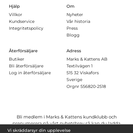
Hjälp
Om
Villkor
Nyheter
Kundservice
Vår historia
Integritetspolicy
Press
Blogg
Återförsäljare
Adress
Butiker
Marks & Kattens AB
Bli återförsäljare
Textilvägen 1
Log in återförsäljare
515 32 Viskafors
Sverige
Orgnr
556820-2518
Bli medlem i Marks & Kattens kundklubb och
prenumerera på vårt nyhetsbrev så kan du ladda
ner många mönster
gratis
och få många
på köpet
Vi skräddarsyr din upplevelse