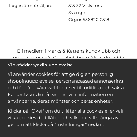
Log in återförsäljare
515 32 Viskafors
Sverige
Orgnr
556820-2518
Bli medlem i Marks & Kattens kundklubb och
prenumerera på vårt nyhetsbrev så kan du ladda
ner många mönster
gratis
och få många
på köpet
Vi skräddarsyr din upplevelse
när du handlar garn till mönstret. Du ser vilka som
Vi använder cookies för att ge dig en personlig
är
gratis
när du är
inloggad
.
shoppingupplevelse, personanpassad annonsering
och för hålla våra webbplatser tillförlitliga och säkra.
Bli medlem
För detta ändamål samlar vi in information om
användarna, deras mönster och deras enheter.
Klicka på "Okej" om du tillåter alla cookies eller välj
vilka cookies du tillåter och vilka du vill stänga av
genom att klicka på "Inställningar" nedan.