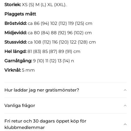
Storlek:
XS (S) M (L) XL (XXL).
Plaggets mått
Bröstvidd:
ca 86 (94) 102 (112) 119 (125) cm
Midjevidd:
ca 80 (84) 88 (92) 96 (102) cm
Stussvidd:
ca 108 (112) 116 (120) 122 (128) cm
Hel längd:
81 (83) 85 (87) 89 (91) cm
Garnåtgång:
9 (10) 11 (12) 13 (14) n
Virknål:
5 mm
Hur laddar jag ner gratismönster?
Vanliga frågor
Fri retur och 30 dagars öppet köp för
klubbmedlemmar