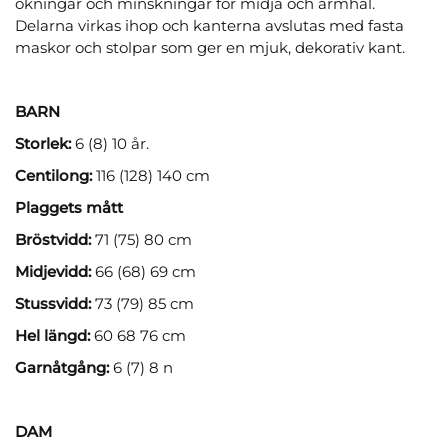
ökningar och minskningar för midja och ärmhål.
Delarna virkas ihop och kanterna avslutas med fasta
maskor och stolpar som ger en mjuk, dekorativ kant.
BARN
Storlek:
6 (8) 10 år.
Centilong:
116 (128) 140 cm
Plaggets mått
Bröstvidd:
71 (75) 80 cm
Midjevidd:
66 (68) 69 cm
Stussvidd:
73 (79) 85 cm
Hel längd:
60 68 76 cm
Garnåtgång:
6 (7) 8 n
DAM