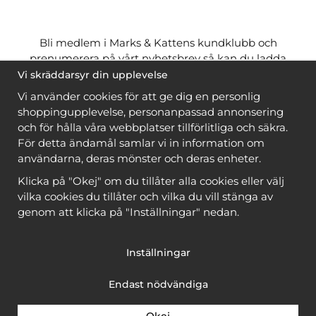
Bli medlem i Marks & Kattens kundklubb och
prenumerera på vårt nyhetsbrev så kan du ladda
ner många mönster
gratis
och få många
på köpet
Vi skräddarsyr din upplevelse
när du handlar garn till mönstret. Du ser vilka som
Vi använder cookies för att ge dig en personlig
är
gratis
när du är
inloggad
.
shoppingupplevelse, personanpassad annonsering
och för hålla våra webbplatser tillförlitliga och säkra.
Bli medlem
För detta ändamål samlar vi in information om
användarna, deras mönster och deras enheter.
Klicka på "Okej" om du tillåter alla cookies eller välj
vilka cookies du tillåter och vilka du vill stänga av
genom att klicka på "Inställningar" nedan.
Copyright © 2026, Marks & Kattens AB
Inställningar
Endast nödvändiga