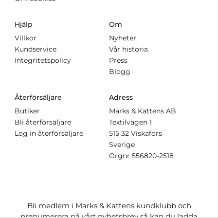
Hjälp
Om
Villkor
Nyheter
Kundservice
Vår historia
Integritetspolicy
Press
Blogg
Återförsäljare
Adress
Butiker
Marks & Kattens AB
Bli återförsäljare
Textilvägen 1
Log in återförsäljare
515 32 Viskafors
Sverige
Orgnr
556820-2518
Bli medlem i Marks & Kattens kundklubb och
prenumerera på vårt nyhetsbrev så kan du ladda