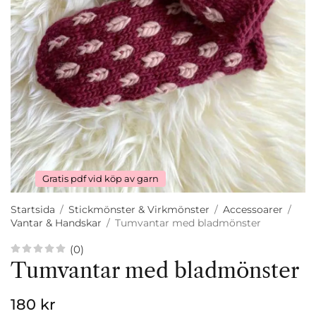
Gratis pdf vid köp av garn
Startsida
/
Stickmönster & Virkmönster
/
Accessoarer
/
Vantar & Handskar
/
Tumvantar med bladmönster
(0)
Tumvantar med bladmönster
180 kr