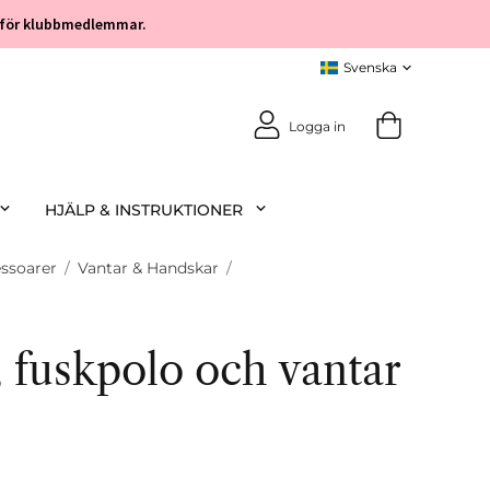
öp för klubbmedlemmar.
Logga in
HJÄLP & INSTRUKTIONER
ssoarer
/
Vantar & Handskar
/
 fuskpolo och vantar