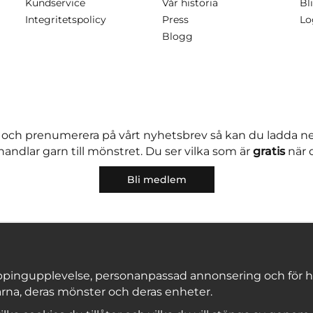
Kundservice
Vår historia
Bli
Integritetspolicy
Press
Lo
Blogg
 och prenumerera på vårt nyhetsbrev så kan du ladda 
andlar garn till mönstret. Du ser vilka som är
gratis
när 
Bli medlem
pingupplevelse, personanpassad annonsering och för hålla
rna, deras mönster och deras enheter.
Copyright © 2026, Marks & Kattens AB