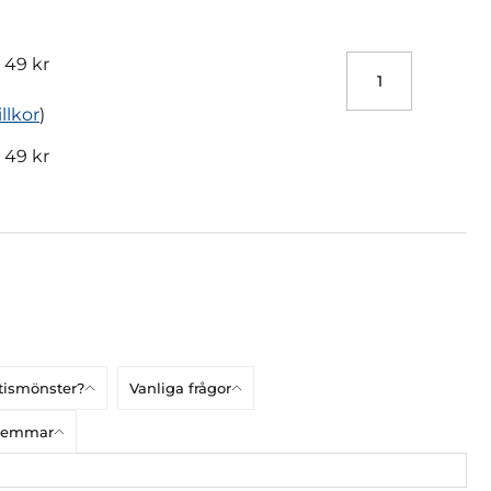
-
49 kr
illkor
)
-
49 kr
atismönster?
Vanliga frågor
dlemmar