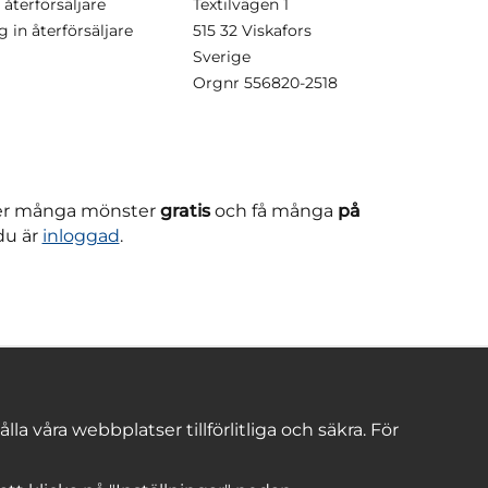
 återförsäljare
Textilvägen 1
g in återförsäljare
515 32 Viskafors
Sverige
Orgnr
556820-2518
ner många mönster
gratis
och få många
på
du är
inloggad
.
 våra webbplatser tillförlitliga och säkra. För