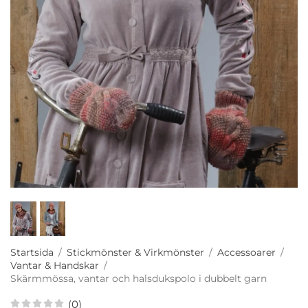
Startsida
/
Stickmönster & Virkmönster
/
Accessoarer
/
Vantar & Handskar
/
Skärmmössa, vantar och halsdukspolo i dubbelt garn
(0)