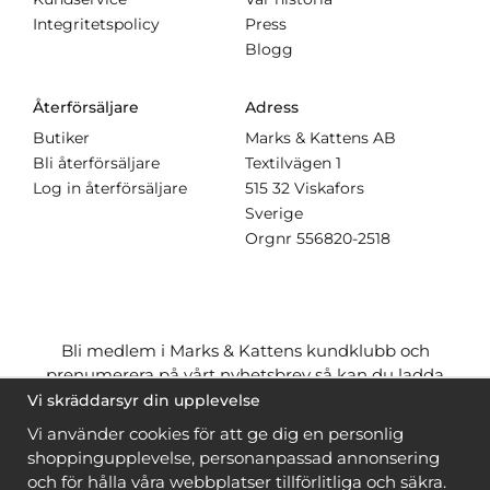
Integritetspolicy
Press
Blogg
Återförsäljare
Adress
Butiker
Marks & Kattens AB
Bli återförsäljare
Textilvägen 1
Log in återförsäljare
515 32 Viskafors
Sverige
Orgnr
556820-2518
Bli medlem i Marks & Kattens kundklubb och
prenumerera på vårt nyhetsbrev så kan du ladda
ner många mönster
gratis
och få många
på köpet
Vi skräddarsyr din upplevelse
när du handlar garn till mönstret. Du ser vilka som
Vi använder cookies för att ge dig en personlig
är
gratis
när du är
inloggad
.
shoppingupplevelse, personanpassad annonsering
och för hålla våra webbplatser tillförlitliga och säkra.
Bli medlem