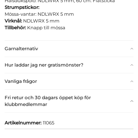
Halsdukspolo: NDLWRX 5 mm, 60 cm. Flätsticka
Strumpstickor:
Mössa-vantar: NDLWRX 5 mm
Virknål:
NDLWRX 5 mm
Tillbehör:
Knapp till mössa
Garnalternativ
Hur laddar jag ner gratismönster?
Vanliga frågor
Fri retur och 30 dagars öppet köp för
klubbmedlemmar
Artikelnummer:
11065