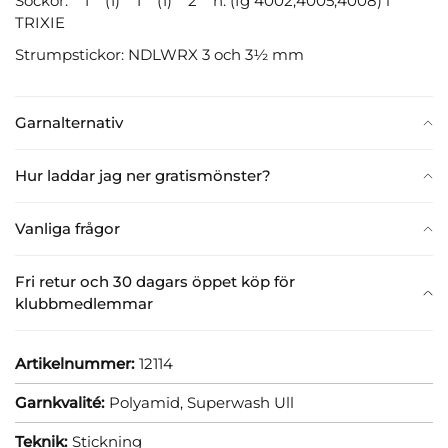
Sockor: 1 (1) 1 (1) 2 n. (fg 4002,4005,4008) i
TRIXIE
Strumpstickor: NDLWRX 3 och 3½ mm
Garnalternativ
Hur laddar jag ner gratismönster?
Vanliga frågor
Fri retur och 30 dagars öppet köp för
klubbmedlemmar
Artikelnummer:
12114
Garnkvalité:
Polyamid,
Superwash Ull
Teknik:
Stickning