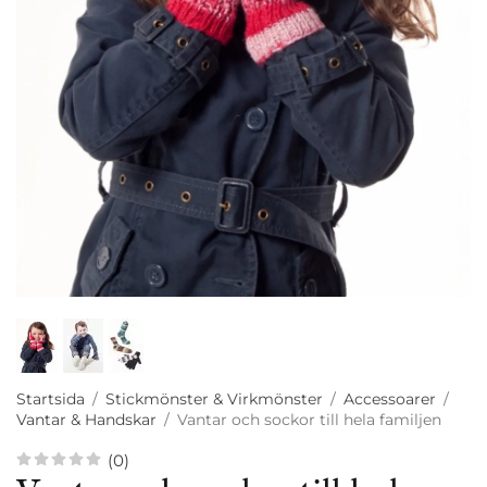
Startsida
/
Stickmönster & Virkmönster
/
Accessoarer
/
Vantar & Handskar
/
Vantar och sockor till hela familjen
(0)