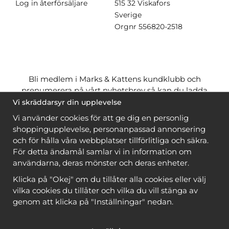
Log in återförsäljare
515 32 Viskafors
Sverige
Orgnr
556820-2518
Bli medlem i Marks & Kattens kundklubb och
prenumerera på vårt nyhetsbrev så kan du ladda
ner många mönster
gratis
och få många
på köpet
Vi skräddarsyr din upplevelse
när du handlar garn till mönstret. Du ser vilka som
Vi använder cookies för att ge dig en personlig
är
gratis
när du är
inloggad
.
shoppingupplevelse, personanpassad annonsering
och för hålla våra webbplatser tillförlitliga och säkra.
Bli medlem
För detta ändamål samlar vi in information om
användarna, deras mönster och deras enheter.
Klicka på "Okej" om du tillåter alla cookies eller välj
vilka cookies du tillåter och vilka du vill stänga av
genom att klicka på "Inställningar" nedan.