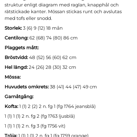
struktur enligt diagram med raglan, knapphål och
rätstickade kanter. Mössan stickas runt och avslutas
med tofs eller snodd.
Storlek:
3 (6) 9 (12) 18 mån
Centilong:
62 (68) 74 (80) 86 cm
Plaggets mått:
Bröstvidd:
48 (52) 56 (60) 62 cm
Hel längd:
24 (26) 28 (30) 32 cm
Mössa:
Huvudets omkrets:
38 (41) 44 (47) 49 cm
Garnåtgång:
Kofta:
1 (1) 2 (2) 2 n. fg 1 (fg 1764 jeansblå)
1 (1) 1 (1) 2 n. fg 2 (fg 1763 ljusblå)
1 (1) 1 (1) 2 n. fg 3 (fg 1756 vit)
Tröja:
1 (1) 1 (1) 2 n. fg 1 (fg 1759 orange)