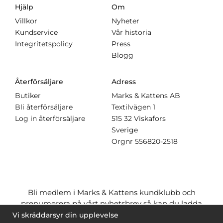
Hjälp
Om
Villkor
Nyheter
Kundservice
Vår historia
Integritetspolicy
Press
Blogg
Återförsäljare
Adress
Butiker
Marks & Kattens AB
Bli återförsäljare
Textilvägen 1
Log in återförsäljare
515 32 Viskafors
Sverige
Orgnr
556820-2518
Bli medlem i Marks & Kattens kundklubb och
prenumerera på vårt nyhetsbrev så kan du ladda
ner många mönster
gratis
och få många
på köpet
Vi skräddarsyr din upplevelse