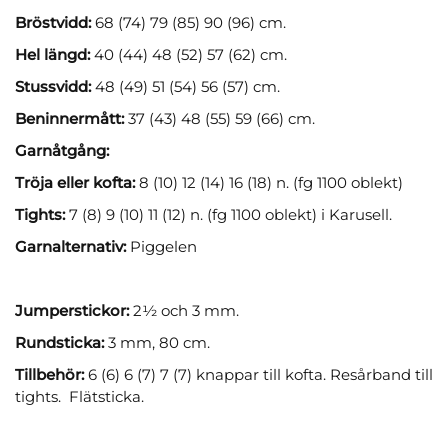
Bröstvidd:
68 (74) 79 (85) 90 (96) cm.
Hel längd:
40 (44) 48 (52) 57 (62) cm.
Stussvidd:
48 (49) 51 (54) 56 (57) cm.
Beninnermått:
37 (43) 48 (55) 59 (66) cm.
Garnåtgång:
Tröja eller kofta:
8 (10) 12 (14) 16 (18) n. (fg 1100 oblekt)
Tights:
7 (8) 9 (10) 11 (12) n. (fg 1100 oblekt) i Karusell.
Garnalternativ:
Piggelen
Jumperstickor:
2½ och 3 mm.
Rundsticka:
3 mm, 80 cm.
Tillbehör:
6 (6) 6 (7) 7 (7) knappar till kofta. Resårband till
tights. Flätsticka.