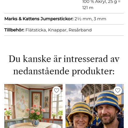
100 % Akryl, 25 g =
121 m
Marks & Kattens Jumperstickor:
2½ mm,
3 mm
Tillbehör:
Flätsticka,
Knappar,
Resårband
Du kanske är intresserad av
nedanstående produkter: