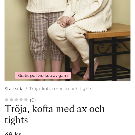
Gratis pdf vid köp av garn
Startsida
/
Tröja, kofta med ax och tights
(0)
Tröja, kofta med ax och
tights
49 kr