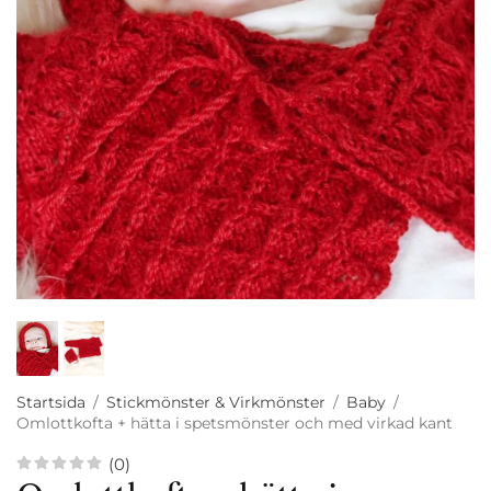
Startsida
/
Stickmönster & Virkmönster
/
Baby
/
Omlottkofta + hätta i spetsmönster och med virkad kant
(0)