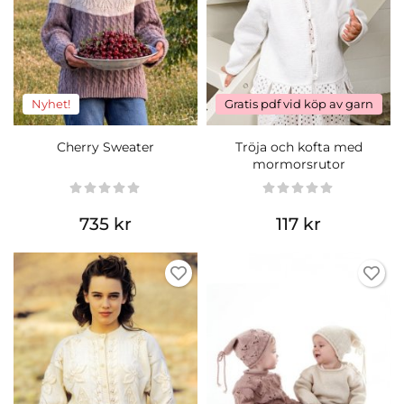
Nyhet!
Gratis pdf vid köp av garn
Cherry Sweater
Tröja och kofta med
mormorsrutor
735 kr
117 kr