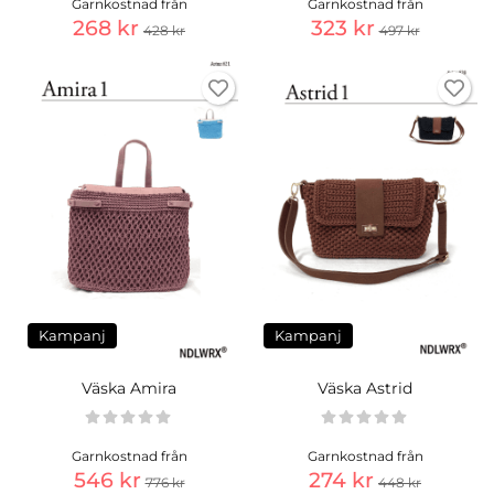
Garnkostnad från
Garnkostnad från
268 kr
323 kr
428 kr
497 kr
Kampanj
Kampanj
Väska Amira
Väska Astrid
Garnkostnad från
Garnkostnad från
546 kr
274 kr
776 kr
448 kr