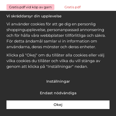
Gratis pdf vid köp av garn
Gratis pdf
Vi skräddarsyr din upplevelse
Spetsstickat linne
Kort jacka
Vi använder cookies för att ge dig en personlig
shoppingupplevelse, personanpassad annonsering
och för hålla våra webbplatser tillförlitliga och säkra.
Garnkostnad från
156 kr
49 kr
För detta ändamål samlar vi in information om
användarna, deras mönster och deras enheter.
Klicka på "Okej" om du tillåter alla cookies eller välj
vilka cookies du tillåter och vilka du vill stänga av
genom att klicka på "Inställningar" nedan.
Inställningar
Endast nödvändiga
Okej
Gratis pdf vid köp av garn
Gratis pdf vid köp av garn