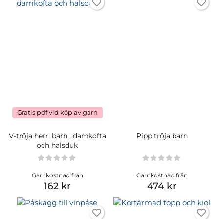
Gratis pdf vid köp av garn
V-tröja herr, barn , damkofta
Pippitröja barn
och halsduk
Garnkostnad från
Garnkostnad från
162 kr
474 kr